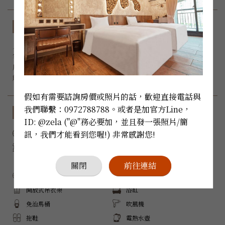
房型規格
入住人數：
 x 2

客房床型：8呎特大雙人床

房間大小：8

能否加床：無
假如有需要諮詢房價或照片的話，歡迎直接電話與
我們聯繫：0972788788。或者是加官方Line，
設備與服務
ID: @zela ("@"務必要加，並且發一張照片/簡
訊，我們才能看到您喔!) 非常感謝您!
禁菸
Wi-Fi
陽台
三菱空調
電子冰箱
Samsung 電視
關閉
前往連結
影音串流
手機投影(電視)
開放式吊衣架
浴缸
免治馬桶
吹風機
拖鞋
電熱水壺