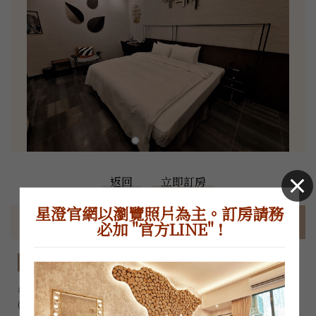
返回
立即訂房
星澄官網以瀏覽照片為主。訂房請務
房型特色
價格表
住房須知
必加 "官方LINE" !
房型特色
#203 (黑潮) 房間總共有8坪，可以做成一個8呎特大雙人床 
(240 X 200 cm)，附有一個標準浴缸。