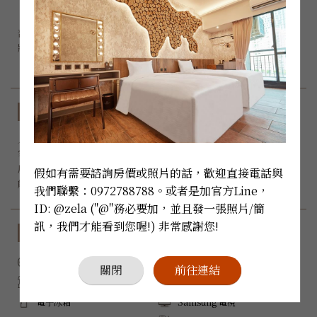
『在充滿冒險的熱帶雨林裡，有一個名叫Rainbow的部落，

部落裡有一位充滿熱情與勇氣的公主，

將帶領您穿梭在神秘的熱帶雨林裡探索未知的可能......』

房型規格
入住人數：
 x 3

客房床型：8呎加大雙人床 *1+4呎加大單人床*1 

房間大小：33 m²

假如有需要諮詢房價或照片的話，歡迎直接電話與
能否加床：無
我們聯繫：0972788788。或者是加官方Line，
ID: @zela ("@"務必要加，並且發一張照片/簡
訊，我們才能看到您喔!) 非常感謝您!
設備與服務
禁菸
Wi-Fi
關閉
前往連結
陽台
三菱空調
電子冰箱
Samsung 電視